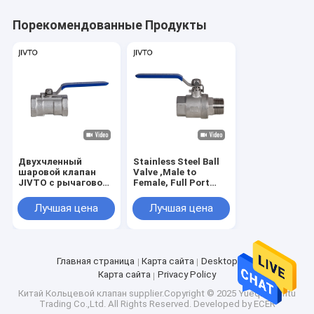
Порекомендованные Продукты
Двухчленный
Stainless Steel Ball
шаровой клапан
Valve ,Male to
JIVTO с рычаговой
Female, Full Port
ручкой.
Valve for Water,Oil
Нержавеющая
and Gas
Лучшая цена
Лучшая цена
сталь, порт NPT,
стандарт ANSI.
Строительство
Использование для
строительной
Главная страница
Карта сайта
Desktop Site
техники и т.д.
Карта сайта
Privacy Policy
Китай Кольцевой клапан
supplier.Copyright © 2025 Yueqing Jintu
Trading Co.,Ltd. All Rights Reserved. Developed by
ECER