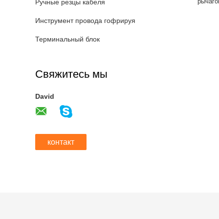
рычаго
Ручные резцы кабеля
порт NP
Использо
Инструмент провода гофрируя
Терминальный блок
Свяжитесь мы
David
контакт