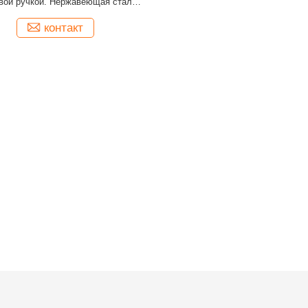
вой ручкой. Нержавеющая сталь,
T, стандарт ANSI. Строительство
вание для строительной техники и
контакт
т.д.