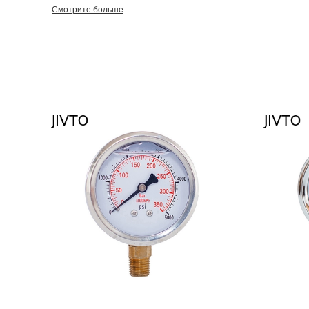
самое лучшее обслуживание» наша задача. Большинств на
Смотрите больше
экспортированным к Южной Америке, Северной Америке, Евр
задушевно надеемся объединить с вами для создания наше