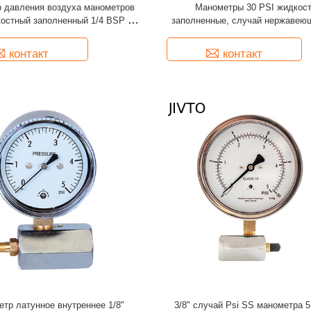
 давления воздуха манометров
Манометры 30 PSI жидкос
костный заполненный 1/4 BSP 2in
заполненные, случай нержавею
идкостный заполненный
круговой шкалы класса 6
контакт
контакт
тр латунное внутреннее 1/8"
3/8" случай Psi SS манометра 