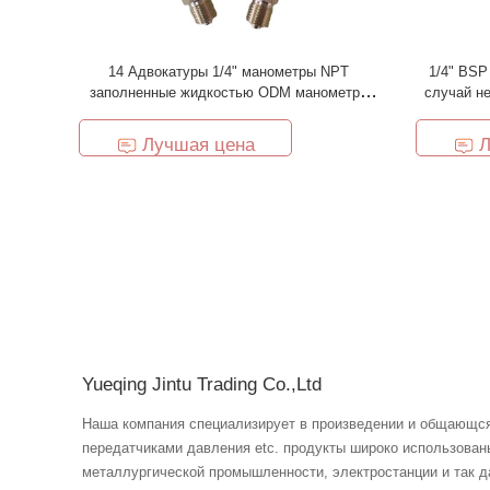
14 Адвокатуры 1/4" манометры NPT
1/4" BSP
заполненные жидкостью ODM манометра
случай н
2,5 дюймов
Лучшая цена
Л
Yueqing Jintu Trading Co.,Ltd
Наша компания специализирует в произведении и общающся
передатчиками давления etc. продукты широко использова
металлургической промышленности, электростанции и так далее. «Самое лучшее ка