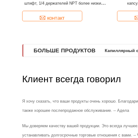
штифт, 1/4 держателей NPT более низких,
капсу
0-10,000 psi/бар, случай нержавеющей
стали
контакт
БОЛЬШЕ ПРОДУКТОВ
Капиллярный с
Клиент всегда говорил
Я хочу сказать, что ваши продукты очень хорошо. Благодари
также хорошее послепродажное обслуживание. -- Адела
Мы доверяем качеству вашей продукции. Это всегда лучшее.
устанавливать долгосрочные торговые отношения с вами. --