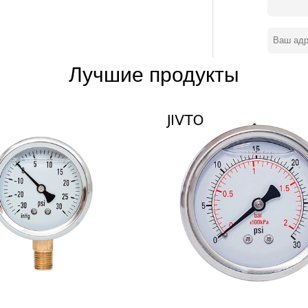
ши продукты для быть
опе, юго-восточным и так нет. Мы
го великолепного будущего.
Лучшие продукты