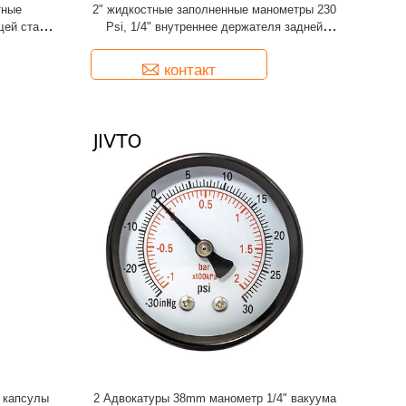
тные
2" жидкостные заполненные манометры 230
щей стали
Psi, 1/4" внутреннее держателя задней
3mm
части BSPT латунное
контакт
5 капсулы
2 Адвокатуры 38mm манометр 1/4" вакуума