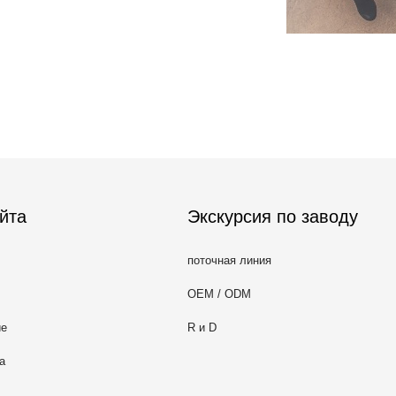
йта
Экскурсия по заводу
поточная линия
OEM / ODM
ие
R и D
а