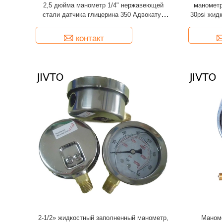
2,5 дюйма манометр 1/4" нержавеющей
манометр
стали датчика глицерина 350 Адвокатур
30psi жид
жидкостный NPT
ж
контакт
2-1/2» жидкостный заполненный манометр,
Маноме