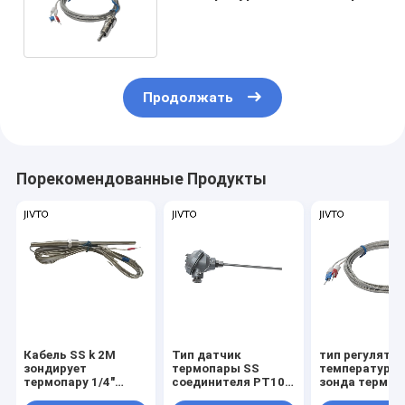
термопары 1/2 NPT
соединителя
Продолжать
Порекомендованные Продукты
Кабель SS k 2M
Тип датчик
тип регулятор
зондирует
термопары SS
температуры 
термопару 1/4"
соединителя PT100
зонда термо
соединителя 50mm
1200C мини 304
400C темпера