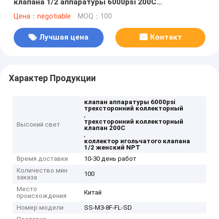
клапана 1/2 аппаратуры 6000psi 200C
трехсторонний коллекторный
Цена：negotiable
MOQ：100
Лучшая цена
Контакт
Характер Продукции
клапан аппаратуры 6000psi
трехсторонний коллекторный
,
трехсторонний коллекторный
Высокий свет
клапан 200C
,
коллектор игольчатого клапана
1/2 женский NPT
Время доставки
10-30 день работ
Количество мин
100
заказа
Место
Китай
происхождения
Номер модели
SS-M3-8F-FL-SD