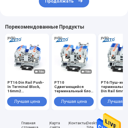
Продолжать
Порекомендованные Продукты
PT16 Din Rail Push-
PT10
PT6 Пуш-ин
In Terminal Block,
Сдвигающийся
терминальны
16mm2
терминальный блок
Din Rail 6mm2
Электрический
Din Rail Wire
безвинтовой
кабель питания
Электрический
пружинный п
Лучшая цена
Лучшая цена
Лучшая ц
через разъем
соединитель 10
через соедин
безвинтовой
мм2 Спринг
проволока
терминальной
безвинтовой
электрически
линии
подводки через
разъем
проволочного
ленту PT-10
Главная
Карта
Контакты
Desktop
соединителя
страница
сайта
Site