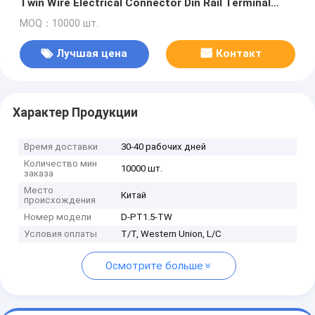
Twin Wire Electrical Connector Din Rail Terminal
Block Accessories Конечная крышка
MOQ：10000 шт.
Лучшая цена
Контакт
Характер Продукции
Время доставки
30-40 рабочих дней
Количество мин
10000 шт.
заказа
Место
Китай
происхождения
Номер модели
D-PT1.5-TW
Условия оплаты
T/T, Western Union, L/C
Осмотрите больше