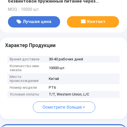
безвинтовой пружинный питание через
соединитель проволока электрический разъем
MOQ：10000 шт.
Лучшая цена
Контакт
Характер Продукции
Время доставки
30-40 рабочих дней
Количество мин
10000 шт.
заказа
Место
Китай
происхождения
Номер модели
PT6
Условия оплаты
T/T, Western Union, L/C
Осмотрите больше