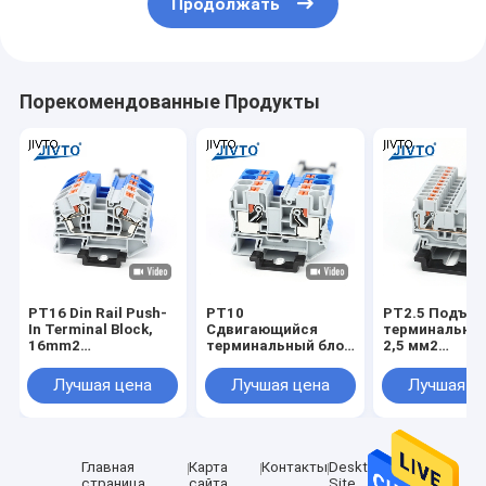
Продолжать
Порекомендованные Продукты
PT16 Din Rail Push-
PT10
PT2.5 Подъе
In Terminal Block,
Сдвигающийся
терминальны
16mm2
терминальный блок
2,5 мм2
Электрический
Din Rail Wire
соединитель
кабель питания
Электрический
пружина пита
Лучшая цена
Лучшая цена
Лучшая ц
через разъем
соединитель 10
через полосу
безвинтовой
мм2 Спринг
розетка PT-2.
терминальной
безвинтовой
проволока
линии
подводки через
электрически
проволочного
ленту PT-10
контакт Din Ra
Главная
Карта
Контакты
Desktop
соединителя
страница
сайта
Site