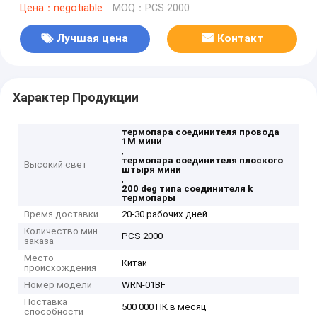
Цена：negotiable
MOQ：PCS 2000
Лучшая цена
Контакт
Характер Продукции
термопара соединителя провода
1M мини
,
термопара соединителя плоского
Высокий свет
штыря мини
,
200 deg типа соединителя k
термопары
Время доставки
20-30 рабочих дней
Количество мин
PCS 2000
заказа
Место
Китай
происхождения
Номер модели
WRN-01BF
Поставка
500 000 ПК в месяц
способности