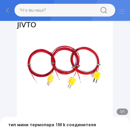
1
/
1
тип мини термопара 1M k соединителя