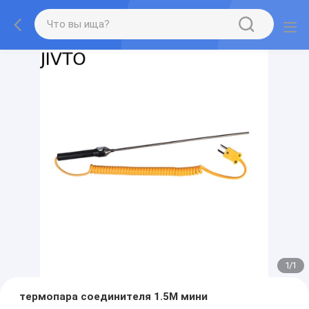
1
/
1
термопара соединителя 1.5M мини