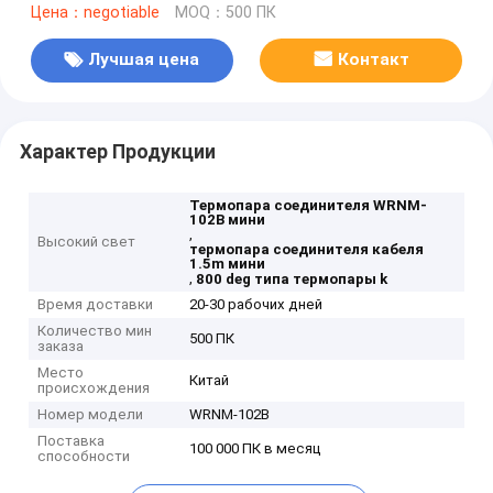
Цена：negotiable
MOQ：500 ПК
Лучшая цена
Контакт
Характер Продукции
Термопара соединителя WRNM-
102B мини
,
Высокий свет
термопара соединителя кабеля
1.5m мини
,
800 deg типа термопары k
Время доставки
20-30 рабочих дней
Количество мин
500 ПК
заказа
Место
Китай
происхождения
Номер модели
WRNM-102B
Поставка
100 000 ПК в месяц
способности