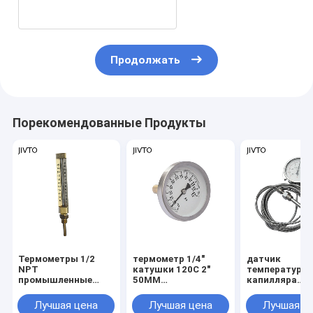
Продолжать
Порекомендованные Продукты
Термометры 1/2
термометр 1/4"
датчик
NPT
катушки 120C 2"
температуры
промышленные
50MM
капилляра
стеклянные
биметаллический
масштаба 4in
датчик
двойной
Лучшая цена
Лучшая цена
Лучшая ц
температуры BSP