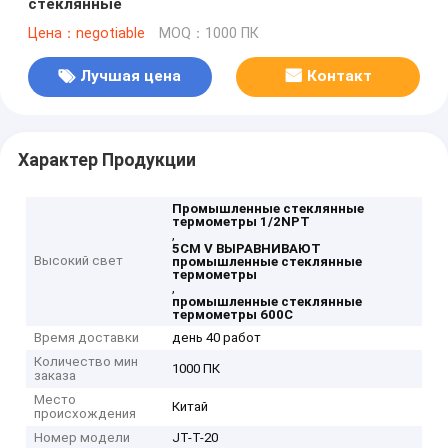
стеклянные
Цена：negotiable
MOQ：1000 ПК
Лучшая цена
Контакт
Характер Продукции
Промышленные стеклянные
термометры 1/2NPT
,
5CM V ВЫРАВНИВАЮТ
Высокий свет
промышленные стеклянные
термометры
,
промышленные стеклянные
термометры 600C
Время доставки
день 40 работ
Количество мин
1000 ПК
заказа
Место
Китай
происхождения
Номер модели
JT-T-20