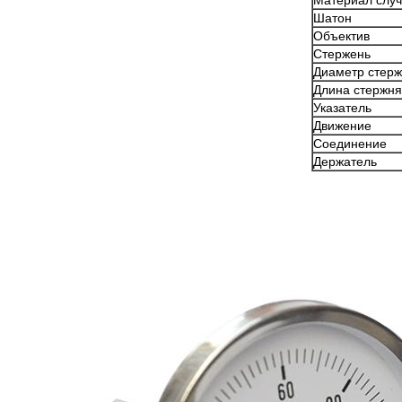
Материал слу
Шатон
Объектив
Стержень
Диаметр стер
Длина стержня
Указатель
Движение
Соединение
Держатель