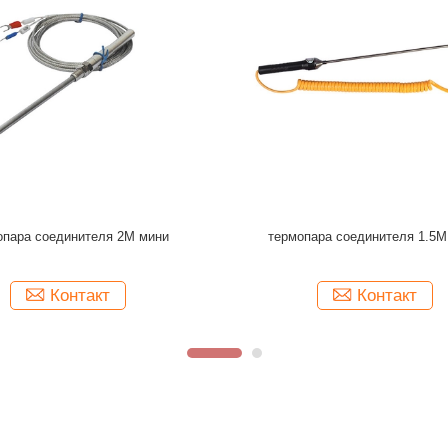
и термопара 1M k соединителя
Температура давления масштаб
80mm ABS двойная калибрует 10 
1/2» BSP
Контакт
Контакт