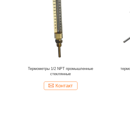
2" 50MM
датчик температуры капилляра масштаба
тип мин
атуры BSP
4in двойной
Контакт