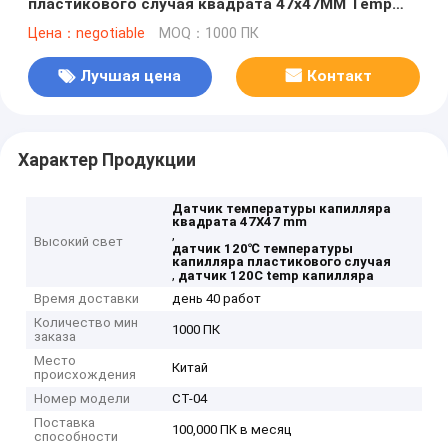
пластикового случая квадрата 47x47MM Temp
капилляра
Цена：negotiable
MOQ：1000 ПК
Лучшая цена
Контакт
Характер Продукции
Датчик температуры капилляра
квадрата 47X47 mm
,
Высокий свет
датчик 120℃ температуры
капилляра пластикового случая
,
датчик 120C temp капилляра
Время доставки
день 40 работ
Количество мин
1000 ПК
заказа
Место
Китай
происхождения
Номер модели
CT-04
Поставка
100,000 ПК в месяц
способности