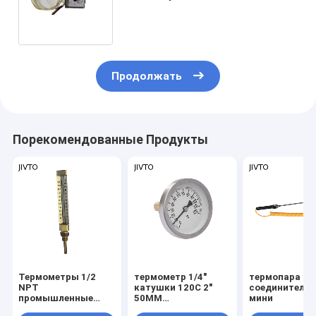
случая квадрата 47x47MM
Temp капилляра
Продолжать
Порекомендованные Продукты
Термометры 1/2
термометр 1/4"
термопара
NPT
катушки 120C 2"
соединителя 
промышленные
50MM
мини
стеклянные
биметаллический