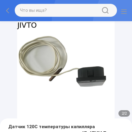
2
/
2
Датчик 120C температуры капилляра